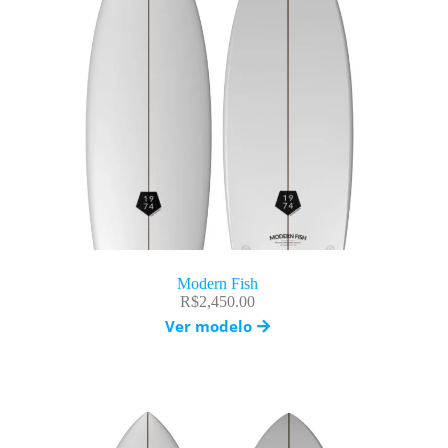
Modern Fish
R$
2,450.00
Ver modelo