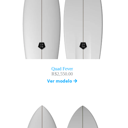
Quad Fever
R$
2,550.00
Ver modelo