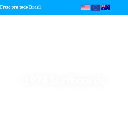
Frete pra todo Brasil
1974 Surfboards
Pranchas modernas e clássicas. Divirta-se mais. Desenhe novas
linhas.